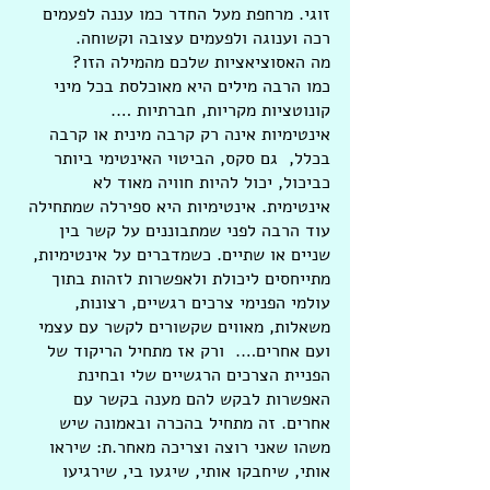
זוגי. מרחפת מעל החדר כמו עננה לפעמים 
רכה וענוגה ולפעמים עצובה וקשוחה.
מה האסוציאציות שלכם מהמילה הזו?
כמו הרבה מילים היא מאוכלסת בכל מיני 
קונוטציות מקריות, חברתיות ….
אינטימיות אינה רק קרבה מינית או קרבה 
בכלל,  גם סקס, הביטוי האינטימי ביותר 
כביכול, יכול להיות חוויה מאוד לא 
אינטימית. אינטימיות היא ספירלה שמתחילה 
עוד הרבה לפני שמתבוננים על קשר בין 
שניים או שתיים. כשמדברים על אינטימיות, 
מתייחסים ליכולת ולאפשרות לזהות בתוך 
עולמי הפנימי צרכים רגשיים, רצונות, 
משאלות, מאווים שקשורים לקשר עם עצמי 
ועם אחרים….  ורק אז מתחיל הריקוד של 
הפניית הצרכים הרגשיים שלי ובחינת 
האפשרות לבקש להם מענה בקשר עם 
אחרים. זה מתחיל בהכרה ובאמונה שיש 
משהו שאני רוצה וצריכה מאחר.ת: שיראו 
אותי, שיחבקו אותי, שיגעו בי, שירגיעו 