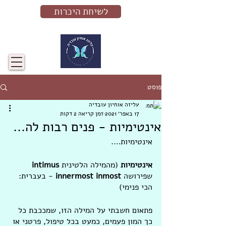
לשיחת היכרות
פוסט
עליזה אוחיון עובדיה
17 באפר׳ 2021
זמן קריאה 2 דקות
אינטימיות - פנים רבות לה...
אינטימיות….
אינטימיות
 (מהמילה הלטינית 
intimus
שפירושה 
innermost inmost
 - בעברית: 
הכי פנימי)
פתאום חשבתי על המילה הזו, שמככבת כל 
כך המון פעמים, כמעט בכל טיפול, פרטני או 