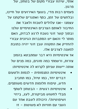
אותי, שיהוו עבורי מקום של בטחון, של 
פרגון. 
פעמים רבות מדי, בשצף האירועים של חיינו, 
ובלחצים של זמן, כסף ואתגרים שלקחנו על 
עצמנו -אנו עלולים לשכוח ולאבד את 
החיבור לאותם הצרכים האינטימיים שלנו 
ובתוך קשר זוגי נשכח לרגע לבדוק, האם 
מותר לי והאם יש הסתברות הגיונית עבורי 
להחזיק את התקווה שבן זוגי יהיה כתובת 
למענה לצרכים אלו. 
אז אינטימיות היא דבר שמתבטא בהמון 
צורות, ורשמתי כמה סוגים, כמה פנים של 
אותה יישות שניתן לקרוא לה אינטימיות:
אינטימיות התנסותית - לנסות ולטעום 
דברים יחד, כמו טיול, כמו תחביב 
חדש, טיפוח חלומות חדשים משותפים.
אינטימיות רגשית - הבטחון לשתף 
מבלי לחשוש מביקורת, לעג, ביזוי 
ושיפוטיות/ היכולת לשבת אחד עם 
השני עם חוויות לא פשוטות - זו 