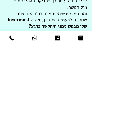
צריכ.ה ורק אחר כך "בדיקת ההתיכנות " 
מול הקשר.
ומה היא אינטימיות עבורכם? האם אתם 
שואלים לפעמים סתם כך, מה ה 
innermost 
שלי מבקש ממני ומהקשר כרגע?
And the dance goes on….